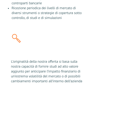
controparti bancarie
Ricezione periodica dei livelli di mercato di
diversi strumenti o strategie di copertura sotto
controllo, di studi e di simulazioni
Ricerca e
simulazione
L'originalità della nostra offerta si basa sulla
nostra capacità di fornire studi ad alto valore
aggiunto per anticipare l'impatto finanziario di
un'estrema volatilità del mercato o di possibili
cambiamenti importanti all'interno dell’azienda
(vendita, fusione, ristrutturazione...) e per
permettere al cliente di affrontare una riunione
strategica con solidi elementi quantitativi.
Esempio:
Simulare la valutazione del portafoglio sotto
diversi scenari di mercato o diverse strutture
finanziarie possibili della vostra azienda.
Simulare il costo di finanziamento e il suo impatto
sui covenant finanziari.