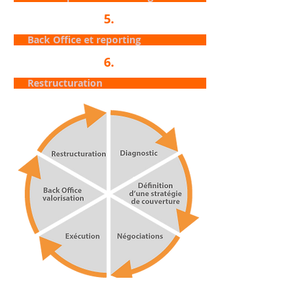
5.
Back Office et reporting
6.
Restructuration